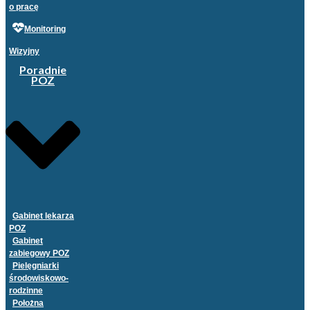
o pracę
Monitoring
Wizyjny
Poradnie
POZ
Gabinet lekarza
POZ
Gabinet
zabiegowy POZ
Pielęgniarki
środowiskowo-
rodzinne
Położna