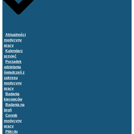
Aktualności
medycyny
pracy
Kalendarz
przyjęć
Porządek
udzielania
świadczeń z
zakresu
medycyny
pracy
Badania
kierowców
Badania na
broń
Cennik
medycyny
pracy
Pliki do