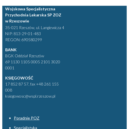
Wojskowa Specjalistyczna
Przychodnia Lekarska SP ZOZ
w Rzeszowie
35-021 Rzeszów, ul. Langiewicza 4
NIP: 813-29-01-483
REGON: 690580299
BANK
BGK Oddział Rzeszów
69 1130 1105 0005 2101 3020
0001
KSIĘGOWOŚĆ
17 852 87 57, fax +48 261 155
008
ksiegowosc@wspl.rzeszow.pl
Poradnie POZ
Specjalistyka