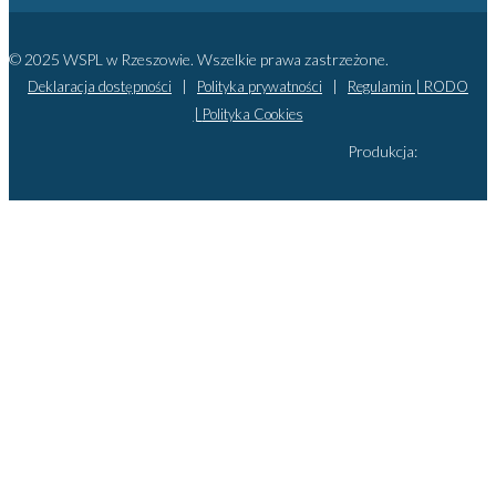
© 2025 WSPL w Rzeszowie. Wszelkie prawa zastrzeżone.
Deklaracja dostępności
|
Polityka prywatności
|
Regulamin |
RODO
|
Polityka Cookies
Produkcja: