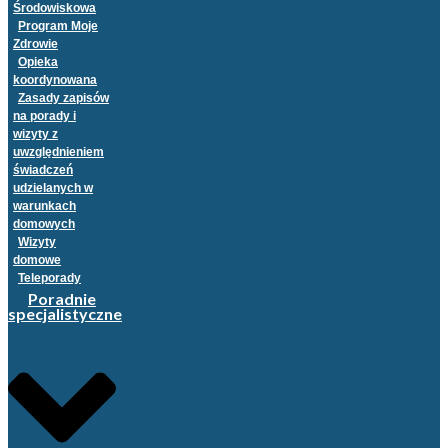
Środowiskowa
Program Moje
Zdrowie
Opieka
koordynowana
Zasady zapisów
na porady i
wizyty z
uwzględnieniem
świadczeń
udzielanych w
warunkach
domowych
Wizyty
domowe
Teleporady
Poradnie
specjalistyczne