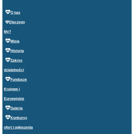
O nas
Dlaczego
My?
Misja
Historia
Zakres
działalności
Fundusze
Krajowe i
Europejskie
Galeria
Konkursy
ofert i ogłoszenia