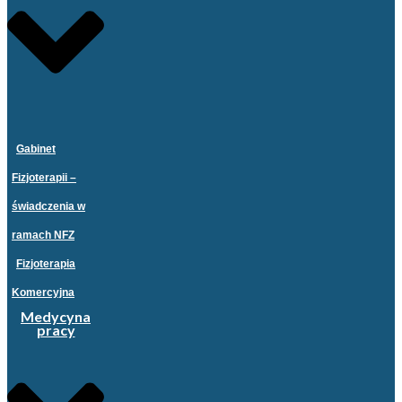
Gabinet
Fizjoterapii –
świadczenia w
ramach NFZ
Fizjoterapia
Komercyjna
Medycyna
pracy