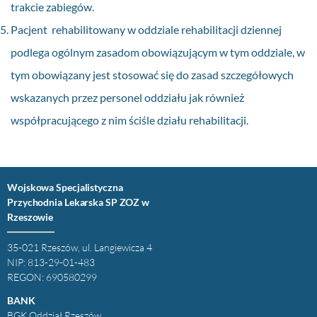
trakcie zabiegów.
Pacjent rehabilitowany w oddziale rehabilitacji dziennej
podlega ogólnym zasadom obowiązującym w tym oddziale, w
tym obowiązany jest stosować się do zasad szczegółowych
wskazanych przez personel oddziału jak również
współpracującego z nim ściśle działu rehabilitacji.
Wojskowa Specjalistyczna
Przychodnia Lekarska SP ZOZ w
Rzeszowie
35-021 Rzeszów, ul. Langiewicza 4
NIP: 813-29-01-483
REGON: 690580299
BANK
BGK Oddział Rzeszów