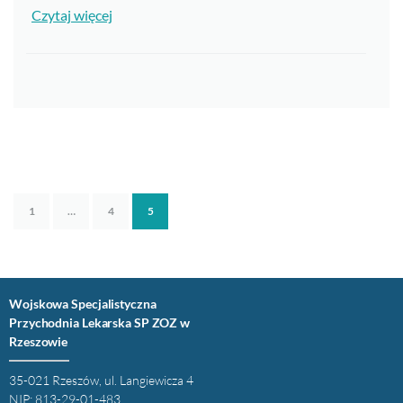
Czytaj więcej
1
…
4
5
Wojskowa Specjalistyczna
Przychodnia Lekarska SP ZOZ w
Rzeszowie
35-021 Rzeszów, ul. Langiewicza 4
NIP: 813-29-01-483