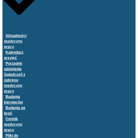
Aktualności
medycyny
pracy
Kalendarz
przyjęć
Porządek
udzielania
świadczeń z
zakresu
medycyny
pracy
Badania
kierowców
Badania na
broń
Cennik
medycyny
pracy
Pliki do