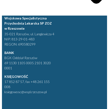
Wojskowa Specjalistyczna
Przychodnia Lekarska SP ZOZ
w Rzeszowie
35-021 Rzeszów, ul. Langiewicza 4
NIP: 813-29-01-483
REGON: 690580299
BANK
BGK Oddział Rzeszów
69 1130 1105 0005 2101 3020
0001
KSIĘGOWOŚĆ
17 852 87 57, fax +48 261 155
008
ksiegowosc@wspl.rzeszow.pl