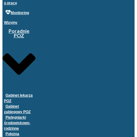
o pracę
Monitoring
Wizyjny
Poradnie
POZ
Gabinet lekarza
POZ
Gabinet
zabiegowy POZ
Pielęgniarki
środowiskowo-
rodzinne
Położna