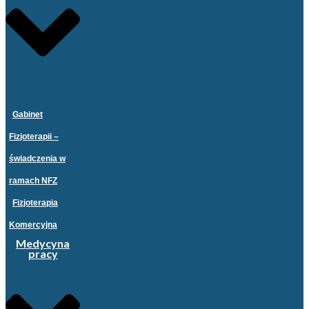
Gabinet
Fizjoterapii –
świadczenia w
ramach NFZ
Fizjoterapia
Komercyjna
Medycyna
pracy