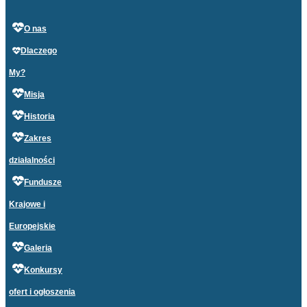
O nas
Dlaczego
My?
Misja
Historia
Zakres
działalności
Fundusze
Krajowe i
Europejskie
Galeria
Konkursy
ofert i ogłoszenia