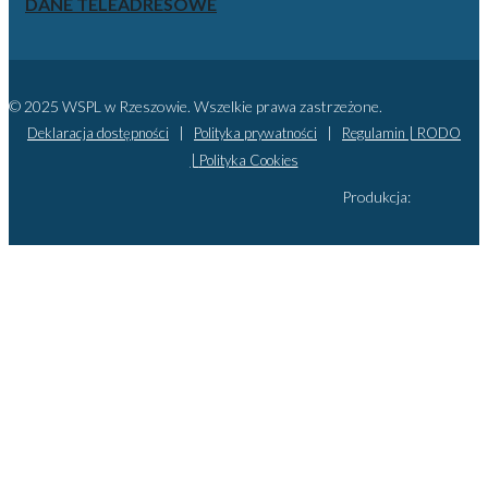
DANE TELEADRESOWE
© 2025 WSPL w Rzeszowie. Wszelkie prawa zastrzeżone.
Deklaracja dostępności
|
Polityka prywatności
|
Regulamin |
RODO
|
Polityka Cookies
Produkcja: