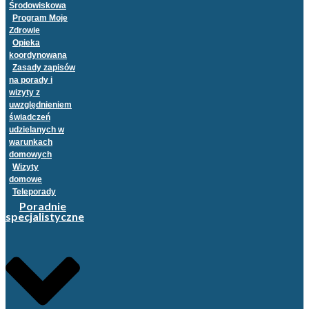
Środowiskowa
Program Moje
Zdrowie
Opieka
koordynowana
Zasady zapisów
na porady i
wizyty z
uwzględnieniem
świadczeń
udzielanych w
warunkach
domowych
Wizyty
domowe
Teleporady
Poradnie
specjalistyczne