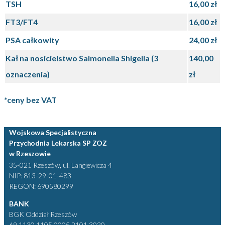
TSH
16,00 zł
FT3/FT4
16,00 zł
PSA całkowity
24,00 zł
Kał na nosicielstwo Salmonella Shigella (3
140,00
oznaczenia)
zł
*ceny bez VAT
Wojskowa Specjalistyczna
Przychodnia Lekarska SP ZOZ
w Rzeszowie
35-021 Rzeszów, ul. Langiewicza 4
NIP: 813-29-01-483
REGON: 690580299
BANK
BGK Oddział Rzeszów
69 1130 1105 0005 2101 3020