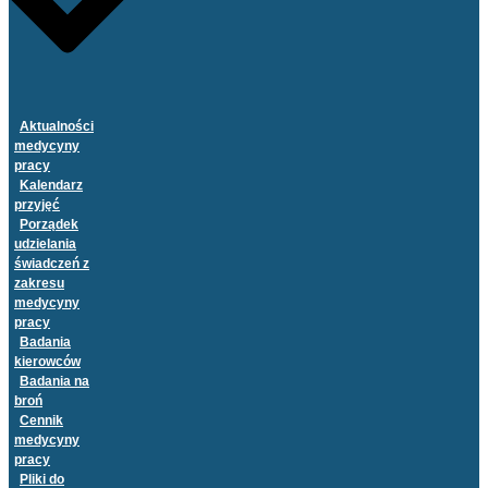
Aktualności
medycyny
pracy
Kalendarz
przyjęć
Porządek
udzielania
świadczeń z
zakresu
medycyny
pracy
Badania
kierowców
Badania na
broń
Cennik
medycyny
pracy
Pliki do