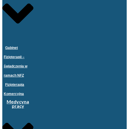
Gabinet
Fizjoterapii –
świadczenia w
ramach NFZ
Fizjoterapia
Komercyjna
Medycyna
pracy