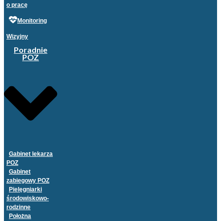
o pracę
Monitoring
Wizyjny
Poradnie
POZ
Gabinet lekarza
POZ
Gabinet
zabiegowy POZ
Pielęgniarki
środowiskowo-
rodzinne
Położna