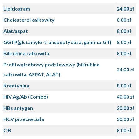
Lipidogram
24,00 zł
Cholesterol całkowity
8,00 zł
Alat/aspat
8,00 zł
GGTP(glutamylo-transpeptydaza, gamma-GT)
8,00 zł
Bilirubina całkowita
8,00 zł
Profil wątrobowy podstawowy (bilirubina
24,00 zł
całkowita, ASPAT, ALAT)
Kreatynina
8,00 zł
HIV Ag/Ab (Combo)
40,00 zł
HBs antygen
20,00 zł
HCV przeciwciała
30,00 zł
OB
8,00 zł