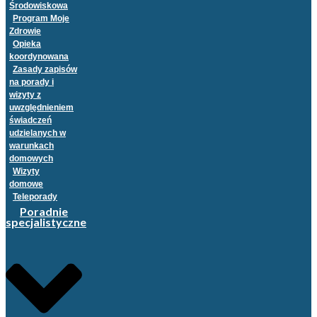
Środowiskowa
Program Moje
Zdrowie
Opieka
koordynowana
Zasady zapisów
na porady i
wizyty z
uwzględnieniem
świadczeń
udzielanych w
warunkach
domowych
Wizyty
domowe
Teleporady
Poradnie
specjalistyczne