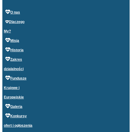
O nas
Dlaczego
My?
Misja
Historia
Zakres
działalności
Fundusze
Krajowe i
Europejskie
Galeria
Konkursy
ofert i ogłoszenia