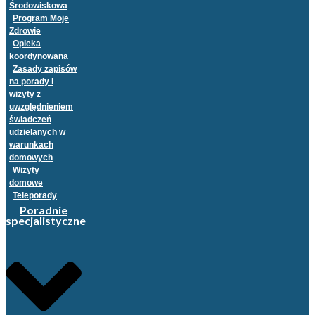
Środowiskowa
Program Moje
Zdrowie
Opieka
koordynowana
Zasady zapisów
na porady i
wizyty z
uwzględnieniem
świadczeń
udzielanych w
warunkach
domowych
Wizyty
domowe
Teleporady
Poradnie
specjalistyczne