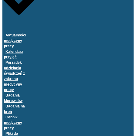
Aktualności
medycyny
pracy
Kalendarz
przyjęć
Porządek
udzielania
świadczeń z
zakresu
medycyny
pracy
Badania
kierowców
Badania na
broń
Cennik
medycyny
pracy
Pliki do