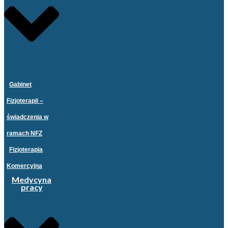
Gabinet
Fizjoterapii –
świadczenia w
ramach NFZ
Fizjoterapia
Komercyjna
Medycyna
pracy