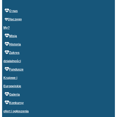
O nas
Dlaczego
My?
Misja
Historia
Zakres
działalności
Fundusze
Krajowe i
Europejskie
Galeria
Konkursy
ofert i ogłoszenia