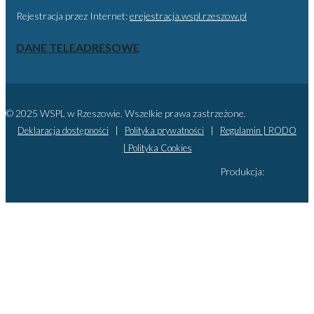
Rejestracja przez Internet:
erejestracja.wspl.rzeszow.pl
DANE TELEADRESOWE
© 2025 WSPL w Rzeszowie. Wszelkie prawa zastrzeżone.
Deklaracja dostępności
|
Polityka prywatności
|
Regulamin |
RODO
|
Polityka Cookies
Produkcja: