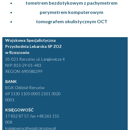
tometrem bezdotykowym z pachymetrem
perymetrem komputerowym
tomografem okulistycznym OCT
Wojskowa Specjalistyczna
Przychodnia Lekarska SP ZOZ
w Rzeszowie
35-021 Rzeszów, ul. Langiewicza 4
NIP: 813-29-01-483
REGON: 690580299
BANK
BGK Oddział Rzeszów
69 1130 1105 0005 2101 3020
0001
KSIĘGOWOŚĆ
17 852 87 57, fax +48 261 155
008
ksiegowosc@wspl.rzeszow.pl