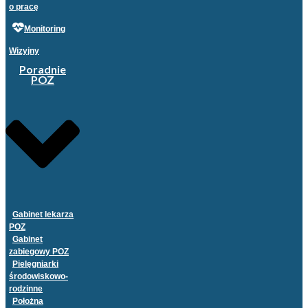
o pracę
Monitoring
Wizyjny
Poradnie
POZ
Gabinet lekarza
POZ
Gabinet
zabiegowy POZ
Pielęgniarki
środowiskowo-
rodzinne
Położna