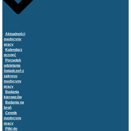
Aktualności
medycyny
pracy
Kalendarz
przyjęć
Porządek
udzielania
świadczeń z
zakresu
medycyny
pracy
Badania
kierowców
Badania na
broń
Cennik
medycyny
pracy
Pliki do