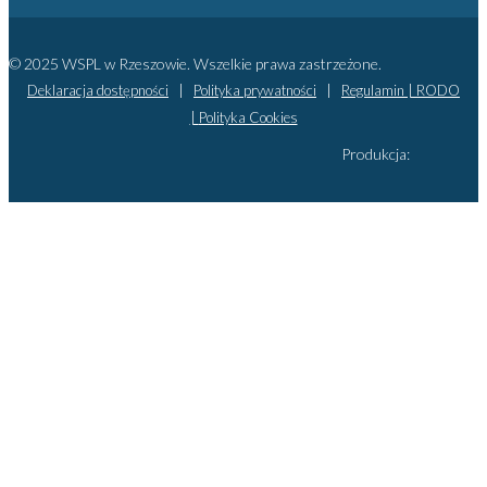
© 2025 WSPL w Rzeszowie. Wszelkie prawa zastrzeżone.
Deklaracja dostępności
|
Polityka prywatności
|
Regulamin |
RODO
|
Polityka Cookies
Produkcja: