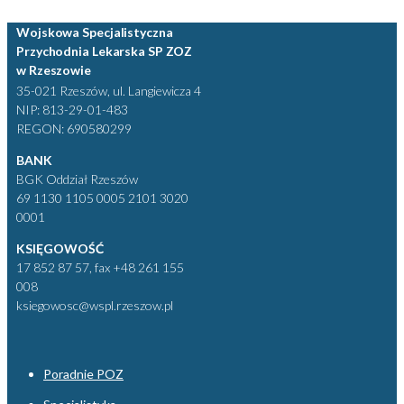
Wojskowa Specjalistyczna
Przychodnia Lekarska SP ZOZ
w Rzeszowie
35-021 Rzeszów, ul. Langiewicza 4
NIP: 813-29-01-483
REGON: 690580299
BANK
BGK Oddział Rzeszów
69 1130 1105 0005 2101 3020
0001
KSIĘGOWOŚĆ
17 852 87 57, fax +48 261 155
008
ksiegowosc@wspl.rzeszow.pl
Poradnie POZ