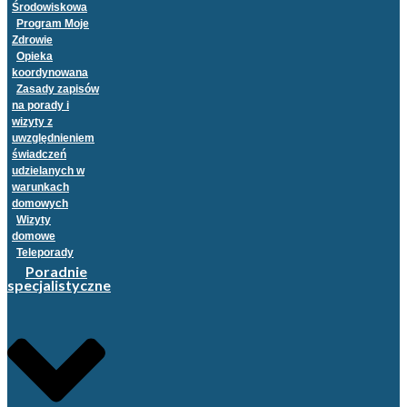
Środowiskowa
Program Moje
Zdrowie
Opieka
koordynowana
Zasady zapisów
na porady i
wizyty z
uwzględnieniem
świadczeń
udzielanych w
warunkach
domowych
Wizyty
domowe
Teleporady
Poradnie
specjalistyczne