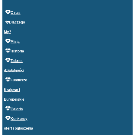
O nas
Dlaczego
My?
Misja
Historia
Zakres
działalności
Fundusze
Krajowe i
Europejskie
Galeria
Konkursy
ofert i ogłoszenia