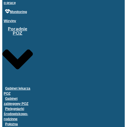
o pracę
Monitoring
Wizyjny
Poradnie
POZ
Gabinet lekarza
POZ
Gabinet
zabiegowy POZ
Pielęgniarki
środowiskowo-
rodzinne
Położna