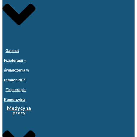
Gabinet
Fizjoterapii –
świadczenia w
ramach NFZ
Fizjoterapia
Komercyjna
Medycyna
pracy