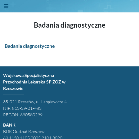
Badania diagnostyczne
Badania diagnostyczne
Wojskowa Specjalistyczna
Przychodnia Lekarska SP ZOZ w
Rzeszowie
35-021 Rzeszów, ul. Langiewicza 4
NIP: 813-29-01-483
REGON: 690580299
BANK
BGK Oddział Rzeszów
69 1130 1105 0005 2101 3020