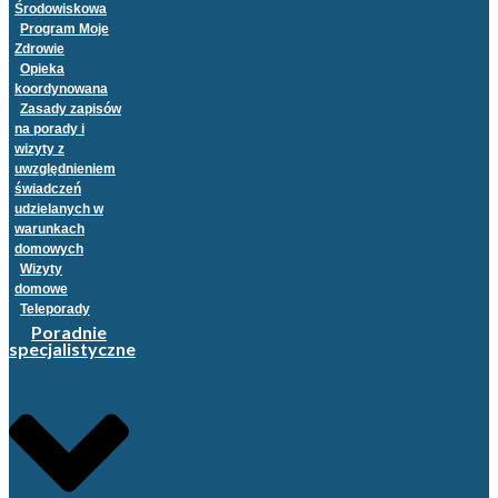
Środowiskowa
Program Moje
Zdrowie
Opieka
koordynowana
Zasady zapisów
na porady i
wizyty z
uwzględnieniem
świadczeń
udzielanych w
warunkach
domowych
Wizyty
domowe
Teleporady
Poradnie
specjalistyczne