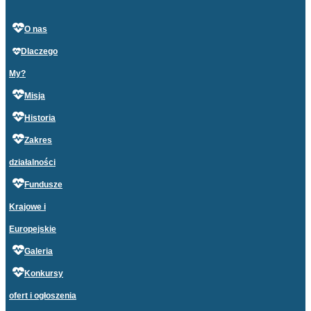
O nas
Dlaczego
My?
Misja
Historia
Zakres
działalności
Fundusze
Krajowe i
Europejskie
Galeria
Konkursy
ofert i ogłoszenia