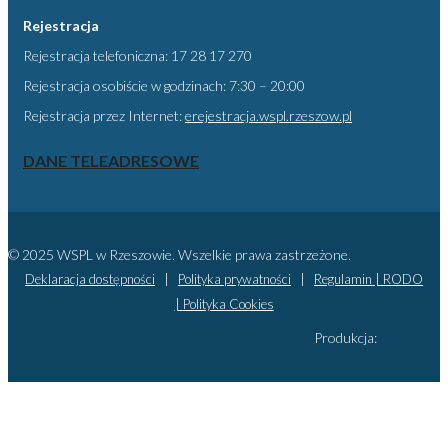
Rejestracja
Rejestracja telefoniczna: 17 28 17 270
Rejestracja osobiście w godzinach: 7:30 – 20:00
Rejestracja przez Internet:
erejestracja.wspl.rzeszow.pl
DANE TELEADRESOWE
© 2025 WSPL w Rzeszowie. Wszelkie prawa zastrzeżone.
Deklaracja dostępności
|
Polityka prywatności
|
Regulamin |
RODO
|
Polityka Cookies
Produkcja: