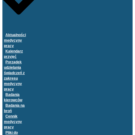
Aktualności
medycyny
pracy
Kalendarz
przyjęć
Porządek
udzielania
świadczeń z
zakresu
medycyny
pracy
Badania
kierowców
Badania na
broń
Cennik
medycyny
pracy
Pliki do