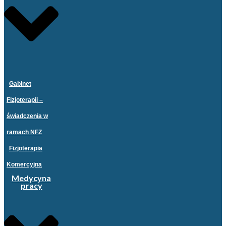
Gabinet
Fizjoterapii –
świadczenia w
ramach NFZ
Fizjoterapia
Komercyjna
Medycyna
pracy