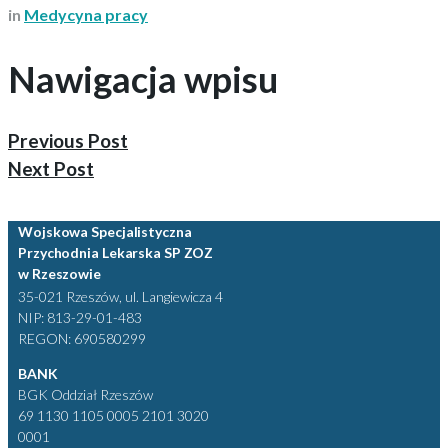
in
Medycyna pracy
Nawigacja wpisu
Previous Post
Next Post
Wojskowa Specjalistyczna
Przychodnia Lekarska SP ZOZ
w Rzeszowie
35-021 Rzeszów, ul. Langiewicza 4
NIP: 813-29-01-483
REGON: 690580299
BANK
BGK Oddział Rzeszów
69 1130 1105 0005 2101 3020
0001