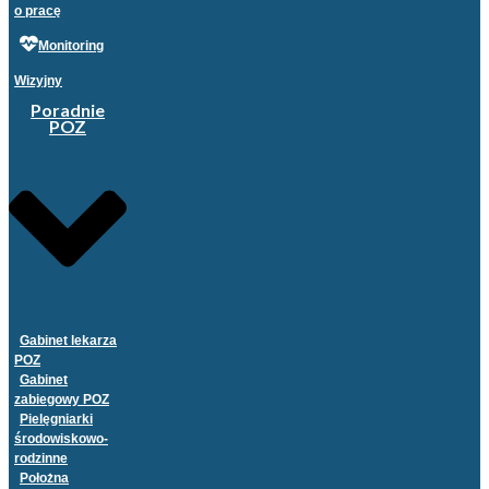
o pracę
Monitoring
Wizyjny
Poradnie
POZ
Gabinet lekarza
POZ
Gabinet
zabiegowy POZ
Pielęgniarki
środowiskowo-
rodzinne
Położna