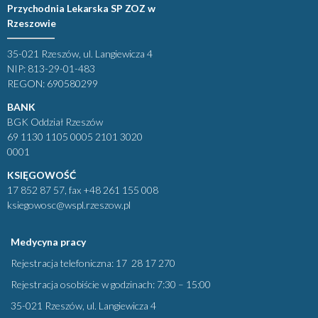
Przychodnia Lekarska SP ZOZ w
Rzeszowie
35-021 Rzeszów, ul. Langiewicza 4
NIP: 813-29-01-483
REGON: 690580299
BANK
BGK Oddział Rzeszów
69 1130 1105 0005 2101 3020
0001
KSIĘGOWOŚĆ
17 852 87 57, fax +48 261 155 008
ksiegowosc@wspl.rzeszow.pl
Medycyna pracy
Rejestracja telefoniczna: 17 28 17 270
Rejestracja osobiście w godzinach: 7:30 – 15:00
35-021 Rzeszów, ul. Langiewicza 4