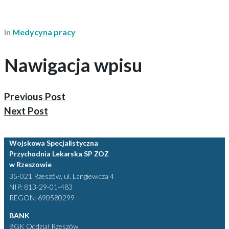
in
Medycyna pracy
Nawigacja wpisu
Previous Post
Next Post
Wojskowa Specjalistyczna
Przychodnia Lekarska SP ZOZ
w Rzeszowie
35-021 Rzeszów, ul. Langiewicza 4
NIP: 813-29-01-483
REGON: 690580299
BANK
BGK Oddział Rzeszów