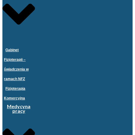
Gabinet
Fizjoterapii –
świadczenia w
ramach NFZ
Fizjoterapia
Komercyjna
Medycyna
pracy