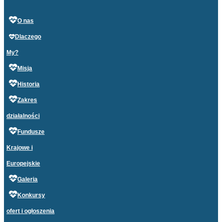
O nas
Dlaczego
My?
Misja
Historia
Zakres
działalności
Fundusze
Krajowe i
Europejskie
Galeria
Konkursy
ofert i ogłoszenia