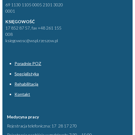
69 1130 1105 0005 2101 3020
0001
KSIĘGOWOŚĆ
17 852 87 57, fax +48 261 155
008
ksiegowosc@wspl.rzeszow.pl
Poradnie POZ
Specjalistyka
Rehabilitacja
Kontakt
Medycyna pracy
Rejestracja telefoniczna: 17 28 17 270
Rejestracja osobiście w godzinach: 7:30 – 15:00