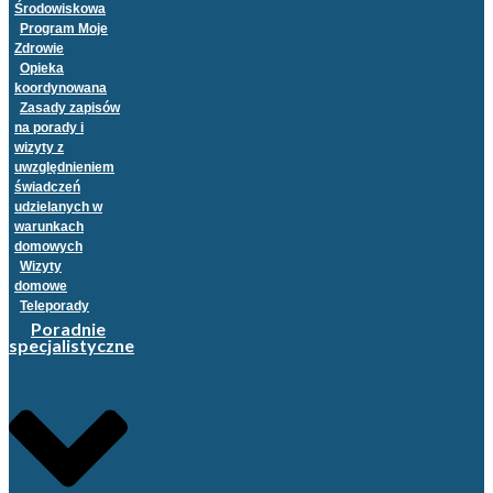
Środowiskowa
Program Moje
Zdrowie
Opieka
koordynowana
Zasady zapisów
na porady i
wizyty z
uwzględnieniem
świadczeń
udzielanych w
warunkach
domowych
Wizyty
domowe
Teleporady
Poradnie
specjalistyczne