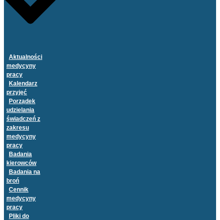
Aktualności
medycyny
pracy
Kalendarz
przyjęć
Porządek
udzielania
świadczeń z
zakresu
medycyny
pracy
Badania
kierowców
Badania na
broń
Cennik
medycyny
pracy
Pliki do