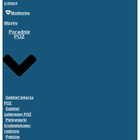
o pracę
Monitoring
Wizyjny
Poradnie
POZ
Gabinet lekarza
POZ
Gabinet
zabiegowy POZ
Pielęgniarki
środowiskowo-
rodzinne
Położna